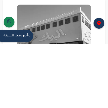
بروفايل الشركة
مشاريع تجارية | إشراف هندسي
الإشراف الهندسي على مشروع مطعم
البيك - حي بلازا: قصة نجاح ديكون في
المنطقة الشرقية