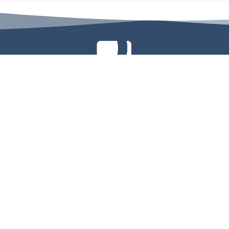
كة تفاصيل للاستشارات الهندسية، تأسست عام 2004، وتقدم خدمات التصميم والإشراف وإدارة المشاريع بمعايير عالي
الكبرى محليًا وإقليميًا.
الإدارة الرئيسية
23 شارع الملك خالد، الخبر 31952، المملكة العربية السعودية
البريد:
info@details-eng.com
هاتف:
(966) 55-810-1234